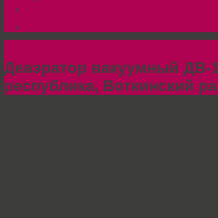
+7 (3412) 47-67-45
Авторский надзор
Контакты
+7 (3412) 47-67-45
Без категории
Деаэратор вакуумный ДВ-1
республика, Воткинский ра