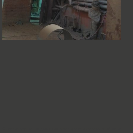
Система удаления дымовых газов диатомитового комбината,