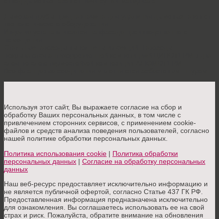
отвод дымовых газов от печи сушки материала.
Дымовая трубы предназначена для удаления дымовых газов от
технологического оборудования.
Изделие устанавливается на фасаде производственного
помещения.
Стальные газоходы выполнены из секций. Газоходы
покрываются антикоррозионной композицией ЦИНОТЕРМ в два
слоя по слою термостойкой композиции АЛЮМОТЕРМ.
Все фланцевые соединения уплотняются асбестовым шнуром.
Используя этот сайт, Вы выражаете согласие на сбор и
обработку Ваших персональных данных, в том числе с
привлечением сторонних сервисов, с применением cookie-
файлов и средств анализа поведения пользователей, согласно
нашей политике обработки персональных данных.
Политика использования cookie
|
Политика обработки
персональных данных
|
Согласие на обработку персональных
данных
Наш веб-ресурс предоставляет исключительно информацию и
не является публичной офертой, согласно Статье 437 ГК РФ.
Предоставленная информация предназначена исключительно
для ознакомления. Вы соглашаетесь использовать ее на свой
страх и риск. Пожалуйста, обратите внимание на обновления